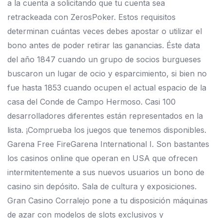
a la cuenta a solicitando que tu cuenta sea
retrackeada con ZerosPoker. Estos requisitos
determinan cuántas veces debes apostar o utilizar el
bono antes de poder retirar las ganancias. Éste data
del año 1847 cuando un grupo de socios burgueses
buscaron un lugar de ocio y esparcimiento, si bien no
fue hasta 1853 cuando ocupen el actual espacio de la
casa del Conde de Campo Hermoso. Casi 100
desarrolladores diferentes están representados en la
lista. ¡Comprueba los juegos que tenemos disponibles.
Garena Free FireGarena International I. Son bastantes
los casinos online que operan en USA que ofrecen
intermitentemente a sus nuevos usuarios un bono de
casino sin depósito. Sala de cultura y exposiciones.
Gran Casino Corralejo pone a tu disposición máquinas
de azar con modelos de slots exclusivos y