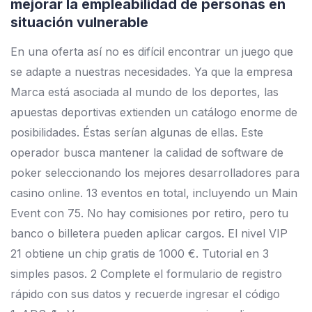
mejorar la empleabilidad de personas en
situación vulnerable
En una oferta así no es difícil encontrar un juego que
se adapte a nuestras necesidades. Ya que la empresa
Marca está asociada al mundo de los deportes, las
apuestas deportivas extienden un catálogo enorme de
posibilidades. Éstas serían algunas de ellas. Este
operador busca mantener la calidad de software de
poker seleccionando los mejores desarrolladores para
casino online. 13 eventos en total, incluyendo un Main
Event con 75. No hay comisiones por retiro, pero tu
banco o billetera pueden aplicar cargos. El nivel VIP
21 obtiene un chip gratis de 1000 €. Tutorial en 3
simples pasos. 2 Complete el formulario de registro
rápido con sus datos y recuerde ingresar el código