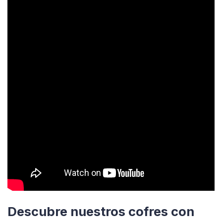
Descubre nuestros cofres con