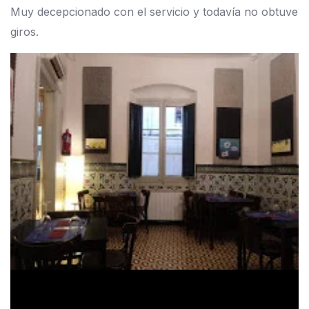
Muy decepcionado con el servicio y todavía no obtuve
giros.