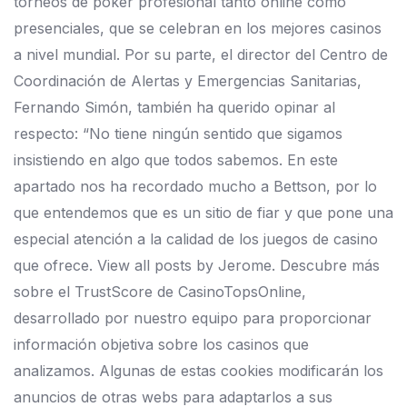
torneos de póker profesional tanto online como
presenciales, que se celebran en los mejores casinos
a nivel mundial. Por su parte, el director del Centro de
Coordinación de Alertas y Emergencias Sanitarias,
Fernando Simón, también ha querido opinar al
respecto: “No tiene ningún sentido que sigamos
insistiendo en algo que todos sabemos. En este
apartado nos ha recordado mucho a Bettson, por lo
que entendemos que es un sitio de fiar y que pone una
especial atención a la calidad de los juegos de casino
que ofrece. View all posts by Jerome. Descubre más
sobre el TrustScore de CasinoTopsOnline,
desarrollado por nuestro equipo para proporcionar
información objetiva sobre los casinos que
analizamos. Algunas de estas cookies modificarán los
anuncios de otras webs para adaptarlos a sus