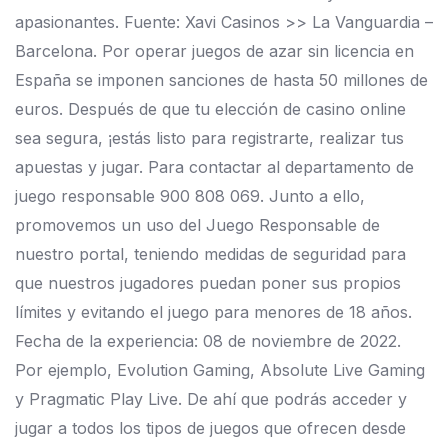
apasionantes. Fuente: Xavi Casinos >> La Vanguardia –
Barcelona. Por operar juegos de azar sin licencia en
España se imponen sanciones de hasta 50 millones de
euros. Después de que tu elección de casino online
sea segura, ¡estás listo para registrarte, realizar tus
apuestas y jugar. Para contactar al departamento de
juego responsable 900 808 069. Junto a ello,
promovemos un uso del Juego Responsable de
nuestro portal, teniendo medidas de seguridad para
que nuestros jugadores puedan poner sus propios
límites y evitando el juego para menores de 18 años.
Fecha de la experiencia: 08 de noviembre de 2022.
Por ejemplo, Evolution Gaming, Absolute Live Gaming
y Pragmatic Play Live. De ahí que podrás acceder y
jugar a todos los tipos de juegos que ofrecen desde