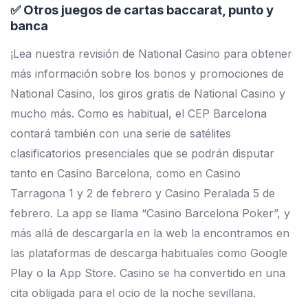
✅ Otros juegos de cartas baccarat, punto y
banca
¡Lea nuestra revisión de National Casino para obtener
más información sobre los bonos y promociones de
National Casino, los giros gratis de National Casino y
mucho más. Como es habitual, el CEP Barcelona
contará también con una serie de satélites
clasificatorios presenciales que se podrán disputar
tanto en Casino Barcelona, como en Casino
Tarragona 1 y 2 de febrero y Casino Peralada 5 de
febrero. La app se llama “Casino Barcelona Poker”, y
más allá de descargarla en la web la encontramos en
las plataformas de descarga habituales como Google
Play o la App Store. Casino se ha convertido en una
cita obligada para el ocio de la noche sevillana.