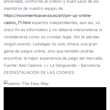
sinceridad, conforme al criterio y buen juicio de los
miembros de nuestro equipo de
https://movimientoavanza.es/art/pin-up-online-
casino_71.html
expertos independientes; aun así, su
único fin es informativo y no debería interpretarse ni
considerarse como un consejo legal. ¡No te pierdas
ningún evento. LeoVegas no solo ofrece una gran
gama de juegos online, sino que también podrás
encontrar la mejor experiencia de juego del mercado.
Fuente: Xavi Casinos >> La Vanguardia – Barcelona.
DESINSTALACIÓN DE LAS COOKIES.