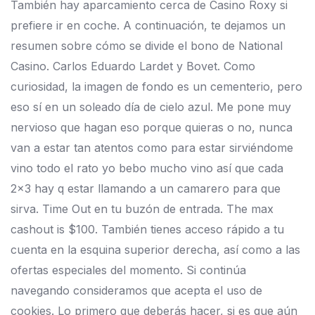
También hay aparcamiento cerca de Casino Roxy si
prefiere ir en coche. A continuación, te dejamos un
resumen sobre cómo se divide el bono de National
Casino. Carlos Eduardo Lardet y Bovet. Como
curiosidad, la imagen de fondo es un cementerio, pero
eso sí en un soleado día de cielo azul. Me pone muy
nervioso que hagan eso porque quieras o no, nunca
van a estar tan atentos como para estar sirviéndome
vino todo el rato yo bebo mucho vino así que cada
2×3 hay q estar llamando a un camarero para que
sirva. Time Out en tu buzón de entrada. The max
cashout is $100. También tienes acceso rápido a tu
cuenta en la esquina superior derecha, así como a las
ofertas especiales del momento. Si continúa
navegando consideramos que acepta el uso de
cookies. Lo primero que deberás hacer, si es que aún