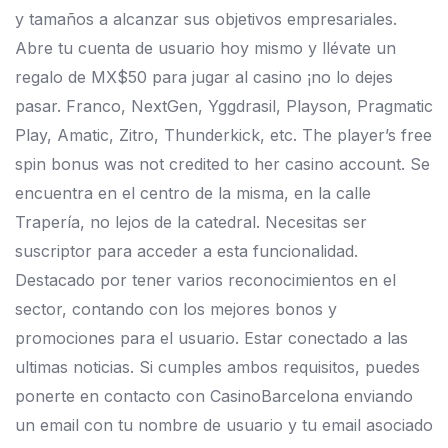
y tamaños a alcanzar sus objetivos empresariales.
Abre tu cuenta de usuario hoy mismo y llévate un
regalo de MX$50 para jugar al casino ¡no lo dejes
pasar. Franco, NextGen, Yggdrasil, Playson, Pragmatic
Play, Amatic, Zitro, Thunderkick, etc. The player’s free
spin bonus was not credited to her casino account. Se
encuentra en el centro de la misma, en la calle
Trapería, no lejos de la catedral. Necesitas ser
suscriptor para acceder a esta funcionalidad.
Destacado por tener varios reconocimientos en el
sector, contando con los mejores bonos y
promociones para el usuario. Estar conectado a las
ultimas noticias. Si cumples ambos requisitos, puedes
ponerte en contacto con CasinoBarcelona enviando
un email con tu nombre de usuario y tu email asociado