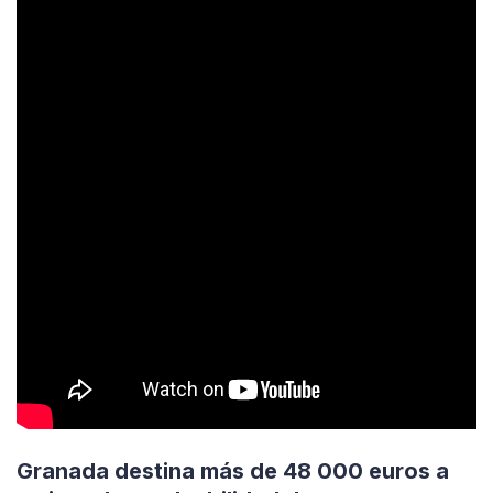
Granada destina más de 48 000 euros a