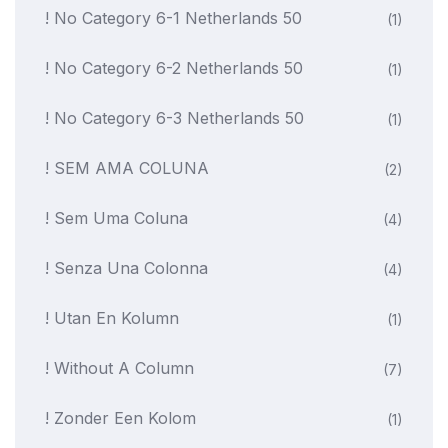
! No Category 6-1 Netherlands 50
(1)
! No Category 6-2 Netherlands 50
(1)
! No Category 6-3 Netherlands 50
(1)
! SEM AMA COLUNA
(2)
! Sem Uma Coluna
(4)
! Senza Una Colonna
(4)
! Utan En Kolumn
(1)
! Without A Column
(7)
! Zonder Een Kolom
(1)