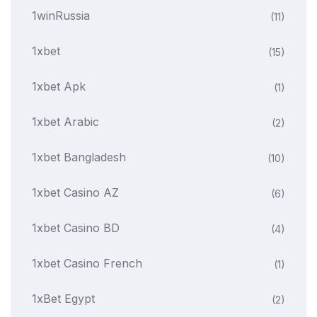
1winRussia
(11)
1xbet
(15)
1xbet Apk
(1)
1xbet Arabic
(2)
1xbet Bangladesh
(10)
1xbet Casino AZ
(6)
1xbet Casino BD
(4)
1xbet Casino French
(1)
1xBet Egypt
(2)