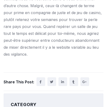
d’autre chose. Malgré, ceux-là changent de terme
pour prime en compagnie de juste et de jeu de casino,
plutôt retenez votre semaines pour trouver la perle
rare pays pour vous. Quand repérer un salle de jeu
tout le temps est délicat pour toi-même, nous agiriez
peut-être supérieur entre conducteurs abandonnant
de miser directement il y a le website variable au lieu
des vigilance.
Share This Post:
CATEGORY