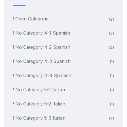
! Geen Categorie
(2)
! No Category 4-1 Spanish
(3)
! No Category 4-2 Spanish
(4)
! No Category 4-3 Spanish
(1)
! No Category 4-4 Spanish
(1)
! No Category 5-1 Italian
(1)
! No Category 5-2 Italian
(1)
! No Category 5-3 Italian
(2)