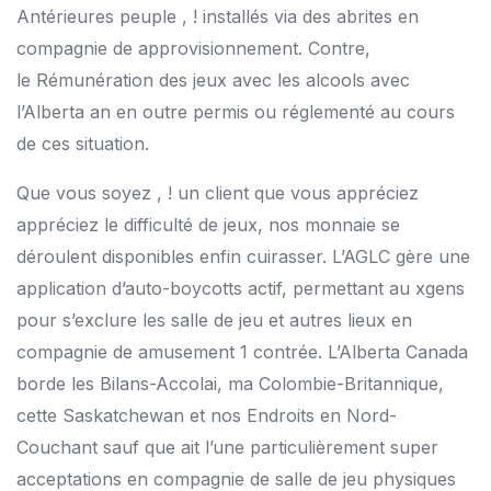
Antérieures peuple , ! installés via des abrites en
compagnie de approvisionnement. Contre,
le Rémunération des jeux avec les alcools avec
l’Alberta an en outre permis ou réglementé au cours
de ces situation.
Que vous soyez , ! un client que vous appréciez
appréciez le difficulté de jeux, nos monnaie se
déroulent disponibles enfin cuirasser. L’AGLC gère une
application d’auto-boycotts actif, permettant au xgens
pour s’exclure les salle de jeu et autres lieux en
compagnie de amusement 1 contrée. L’Alberta Canada
borde les Bilans-Accolai, ma Colombie-Britannique,
cette Saskatchewan et nos Endroits en Nord-
Couchant sauf que ait l’une particulièrement super
acceptations en compagnie de salle de jeu physiques