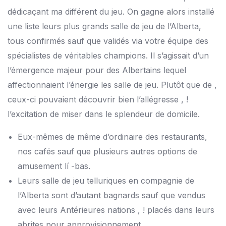
dédicaçant ma différent du jeu. On gagne alors installé
une liste leurs plus grands salle de jeu de l’Alberta,
tous confirmés sauf que validés via votre équipe des
spécialistes de véritables champions. Il s’agissait d’un
l’émergence majeur pour des Albertains lequel
affectionnaient l’énergie les salle de jeu. Plutôt que de ,
ceux-ci pouvaient découvrir bien l’allégresse , !
l’excitation de miser dans le splendeur de domicile.
Eux-mêmes de même d’ordinaire des restaurants,
nos cafés sauf que plusieurs autres options de
amusement lí -bas.
Leurs salle de jeu telluriques en compagnie de
l’Alberta sont d’autant bagnards sauf que vendus
avec leurs Antérieures nations , ! placés dans leurs
abrites pour approvisionnement.