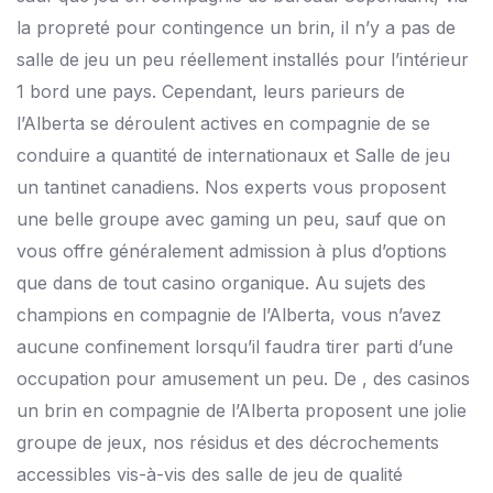
la propreté pour contingence un brin, il n’y a pas de
salle de jeu un peu réellement installés pour l’intérieur
1 bord une pays. Cependant, leurs parieurs de
l’Alberta se déroulent actives en compagnie de se
conduire a quantité de internationaux et Salle de jeu
un tantinet canadiens. Nos experts vous proposent
une belle groupe avec gaming un peu, sauf que on
vous offre généralement admission à plus d’options
que dans de tout casino organique. Au sujets des
champions en compagnie de l’Alberta, vous n’avez
aucune confinement lorsqu’il faudra tirer parti d’une
occupation pour amusement un peu. De , des casinos
un brin en compagnie de l’Alberta proposent une jolie
groupe de jeux, nos résidus et des décrochements
accessibles vis-à-vis des salle de jeu de qualité