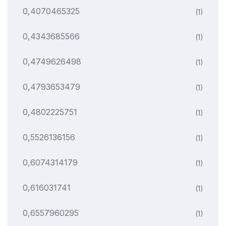
0,4070465325
(1)
0,4343685566
(1)
0,4749626498
(1)
0,4793653479
(1)
0,4802225751
(1)
0,5526136156
(1)
0,6074314179
(1)
0,616031741
(1)
0,6557960295
(1)