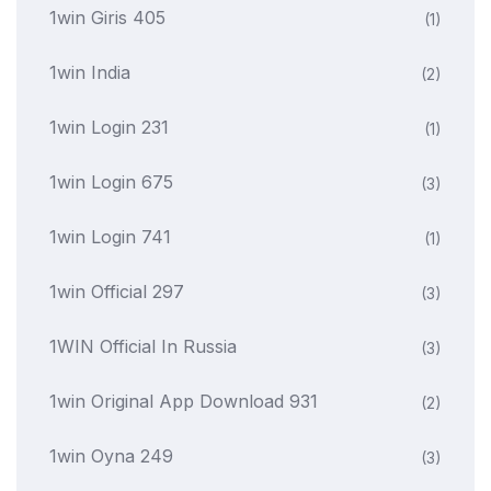
1win Giris 405
(1)
1win India
(2)
1win Login 231
(1)
1win Login 675
(3)
1win Login 741
(1)
1win Official 297
(3)
1WIN Official In Russia
(3)
1win Original App Download 931
(2)
1win Oyna 249
(3)