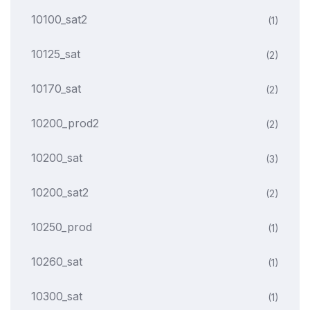
10100_sat2
(1)
10125_sat
(2)
10170_sat
(2)
10200_prod2
(2)
10200_sat
(3)
10200_sat2
(2)
10250_prod
(1)
10260_sat
(1)
10300_sat
(1)