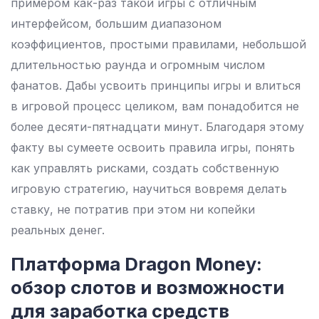
примером как-раз такой игры с отличным
интерфейсом, большим диапазоном
коэффициентов, простыми правилами, небольшой
длительностью раунда и огромным числом
фанатов. Дабы усвоить принципы игры и влиться
в игровой процесс целиком, вам понадобится не
более десяти-пятнадцати минут. Благодаря этому
факту вы сумеете освоить правила игры, понять
как управлять рисками, создать собственную
игровую стратегию, научиться вовремя делать
ставку, не потратив при этом ни копейки
реальных денег.
Платформа Dragon Money:
обзор слотов и возможности
для заработка средств