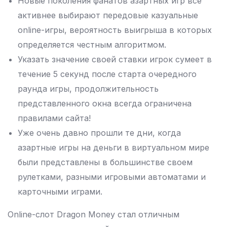
Новые поколения фанатов азартных игр все
активнее выбирают передовые казуальные
online-игры, вероятность выигрыша в которых
определяется честным алгоритмом.
Указать значение своей ставки игрок сумеет в
течение 5 секунд после старта очередного
раунда игры, продолжительность
представленного окна всегда ограничена
правилами сайта!
Уже очень давно прошли те дни, когда
азартные игры на деньги в виртуальном мире
были представлены в большинстве своем
рулетками, разными игровыми автоматами и
карточными играми.
Online-слот Dragon Money стал отличным