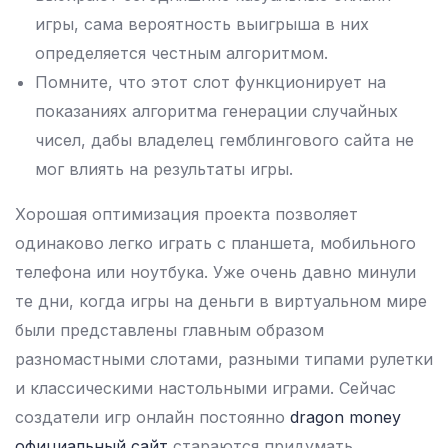
игры, сама вероятность выигрыша в них
определяется честным алгоритмом.
Помните, что этот слот функционирует на
показаниях алгоритма генерации случайных
чисел, дабы владелец гемблингового сайта не
мог влиять на результаты игры.
Хорошая оптимизация проекта позволяет
одинаково легко играть с планшета, мобильного
телефона или ноутбука. Уже очень давно минули
те дни, когда игры на деньги в виртуальном мире
были представлены главным образом
разномастными слотами, разными типами рулетки
и классическими настольными играми. Сейчас
создатели игр онлайн постоянно
dragon money
официальный сайт
стараются придумать