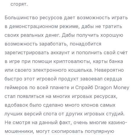
сгорят.
Большинство ресурсов дает возможность играть
в демонстрационном режиме, дабы не тратить
своих реальных денег. Дабы получить хорошую
возможность заработать, понадобится
зарегистрировать аккаунт и пополнить свой счёт
в игре при помощи криптовалюты, карты банка
или своего электронного кошелька. Невероятно
быстро этот игровой продукт завоевал сердца
геймеров по всей планете и Спрайб Dragon Money
стал появляться на многих игровых ресурсах,
вдобавок было сделано много клонов самых
лучших версий слота от других игровых студий.
Не смотря на данный факт, очень многие казино-
мошенники, могут скопировать популярную