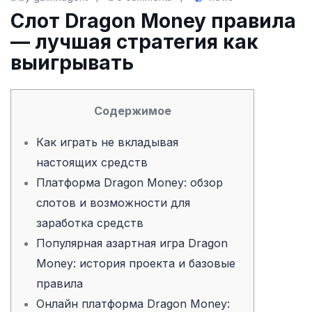
Слот Dragon Money правила
— лучшая стратегия как
выигрывать
Содержимое
Как играть не вкладывая
настоящих средств
Платформа Dragon Money: обзор
слотов и возможности для
заработка средств
Популярная азартная игра Dragon
Money: история проекта и базовые
правила
Онлайн платформа Dragon Money: