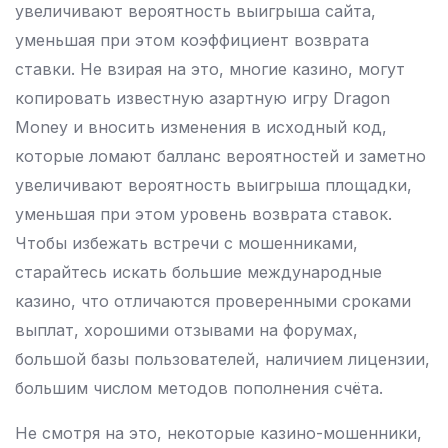
увеличивают вероятность выигрыша сайта,
уменьшая при этом коэффициент возврата
ставки. Не взирая на это, многие казино, могут
копировать известную азартную игру Dragon
Money и вносить изменения в исходный код,
которые ломают балланс вероятностей и заметно
увеличивают вероятность выигрыша площадки,
уменьшая при этом уровень возврата ставок.
Чтобы избежать встречи с мошенниками,
старайтесь искать большие международные
казино, что отличаются проверенными сроками
выплат, хорошими отзывами на форумах,
большой базы пользователей, наличием лицензии,
большим числом методов пополнения счёта.
Не смотря на это, некоторые казино-мошенники,