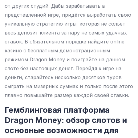
от других студий. Дабы зарабатывать в
представленной игре, придётся выработать свою
уникальную стратегию игры, которая не сольет
весь депозит клиента за пару не самых удачных
ставок. В обязательном порядке найдите online
казино с бесплатным демонстрационным
режимом Dragon Money и поиграйте на данном
слоте без настоящих денег. Перейдя к игре на
деньги, старайтесь несколько десятков туров
сыграть на мизерных суммах и только после этого
плавно повышайте размер каждой своей ставки.
Гемблинговая платформа
Dragon Money: обзор слотов и
основные возможности для