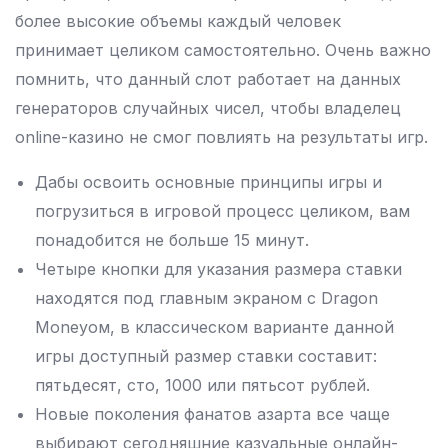
более высокие объемы каждый человек
принимает целиком самостоятельно. Очень важно
помнить, что данный слот работает на данных
генераторов случайных чисел, чтобы владелец
online-казино не смог повлиять на результаты игр.
Дабы освоить основные принципы игры и
погрузиться в игровой процесс целиком, вам
понадобится не больше 15 минут.
Четыре кнопки для указания размера ставки
находятся под главным экраном с Dragon
Moneyом, в классическом варианте данной
игры доступный размер ставки составит:
пятьдесят, сто, 1000 или пятьсот рублей.
Новые поколения фанатов азарта все чаще
выбирают сегодняшние казуальные онлайн-