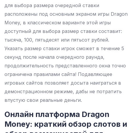
для выбора размера очередной ставки
расположены под основным экраном игры Dragon
Money, в классическом варианте этой игры
доступный для выбора размер ставки составит:
тысяча, 100, пятьдесят или пятьсот рублей.
Указать размер ставки игрок сможет в течение 5
секунд после начала очередного раунда,
продолжительность представленного окна точно
ограничена правилами сайта! Подавляющее
игровых сайтов позволяет досыта наиграться в
демонстрационном режиме, дабы не потратить
впустую свои реальные деньги.
Онлайн платформа Dragon
Money: краткий обзор слотов и