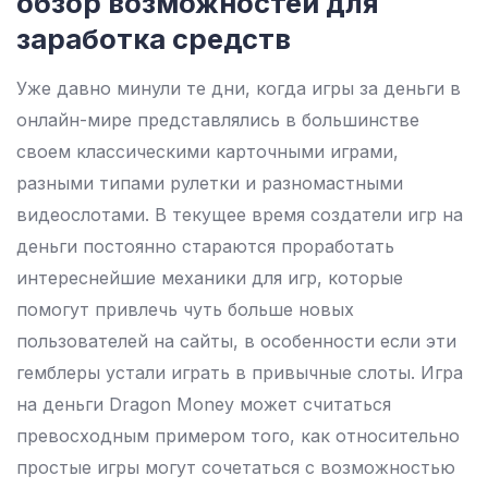
обзор возможностей для
заработка средств
Уже давно минули те дни, когда игры за деньги в
онлайн-мире представлялись в большинстве
своем классическими карточными играми,
разными типами рулетки и разномастными
видеослотами. В текущее время создатели игр на
деньги постоянно стараются проработать
интереснейшие механики для игр, которые
помогут привлечь чуть больше новых
пользователей на сайты, в особенности если эти
гемблеры устали играть в привычные слоты. Игра
на деньги Dragon Money может считаться
превосходным примером того, как относительно
простые игры могут сочетаться с возможностью