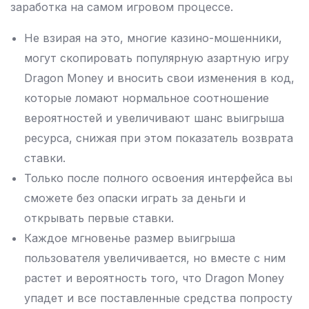
заработка на самом игровом процессе.
Не взирая на это, многие казино-мошенники,
могут скопировать популярную азартную игру
Dragon Money и вносить свои изменения в код,
которые ломают нормальное соотношение
вероятностей и увеличивают шанс выигрыша
ресурса, снижая при этом показатель возврата
ставки.
Только после полного освоения интерфейса вы
сможете без опаски играть за деньги и
открывать первые ставки.
Каждое мгновенье размер выигрыша
пользователя увеличивается, но вместе с ним
растет и вероятность того, что Dragon Money
упадет и все поставленные средства попросту