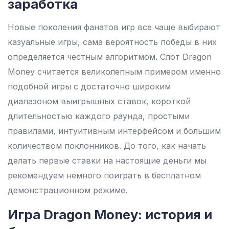
заработка
Новые поколения фанатов игр все чаще выбирают
казуальные игры, сама вероятность победы в них
определяется честным алгоритмом. Слот Dragon
Money считается великолепным примером именно
подобной игры с достаточно широким
диапазоном выигрышных ставок, короткой
длительностью каждого раунда, простыми
правилами, интуитивным интерфейсом и большим
количеством поклонников. До того, как начать
делать первые ставки на настоящие деньги мы
рекомендуем немного поиграть в бесплатном
демонстрационном режиме.
Игра Dragon Money: история и