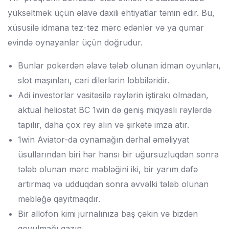
yüksəltmək üçün əlavə daxili ehtiyatlar təmin edir. Bu,
xüsusilə idmana tez-tez mərc edənlər və ya qumar
evində oynayanlar üçün doğrudur.
Bunlar pokerdən əlavə tələb olunan idman oyunları,
slot maşınları, cari dilerlərin lobbiləridir.
Adi investorlar vasitəsilə rəylərin iştirakı olmadan,
aktual heliostat BC 1win də geniş miqyaslı rəylərdə
tapılır, daha çox rəy alın və şirkətə imza atır.
1win Aviator-da oynamağın dərhal əməliyyat
üsullarından biri hər hansı bir uğursuzluqdan sonra
tələb olunan mərc məbləğini iki, bir yarım dəfə
artırmaq və udduqdan sonra əvvəlki tələb olunan
məbləğə qayıtmaqdır.
Bir allofon kimi jurnalınıza baş çəkin və bizdən
qovulmağı qazın.