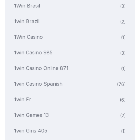
1Win Brasil
(3)
1win Brazil
(2)
1Win Casino
(1)
1win Casino 985
(3)
1win Casino Online 871
(1)
1win Casino Spanish
(76)
1win Fr
(6)
1win Games 13
(2)
1win Giris 405
(1)