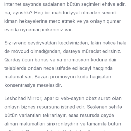
internet saytında sadalanan bütün seçimləri ehtiva edir.
nə, ayushki? Heç bir məhdudiyyət olmadan sevimli
idman hekayələrinə mərc etmək və ya onlayn qumar
evində oynamaq imkanınız var.
Siz iyrənc qeydiyyatdan keçdiyinizdən, lakin nəticə hələ
də mövcud olmadığından, dəstəyə müraciət edirsiniz.
Qardaş üçün bonus və ya promosyon koduna dair
tələblərdə ondan necə istifadə ediləcəyi haqqında
məlumat var. Bəzən promosyon kodu həqiqətən
konsentrasiya məsələsidir.
Leshchad Mirror, aparıcı veb-saytın obez surəti olan
onlayn biznes resursuna istinad edir. Səslənən səhifə
bütün variantları təkrarlayır, əsas resursda qeydə
alınan məlumatları sinxronlaşdırır və tamamilə bütün