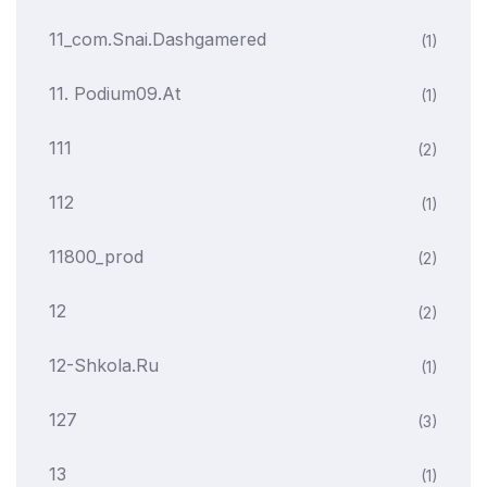
11_com.snai.dashgamered
(1)
11. Podium09.at
(1)
111
(2)
112
(1)
11800_prod
(2)
12
(2)
12-Shkola.ru
(1)
127
(3)
13
(1)