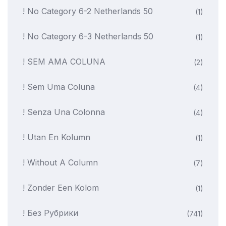
! No Category 6-2 Netherlands 50
(1)
! No Category 6-3 Netherlands 50
(1)
! SEM AMA COLUNA
(2)
! Sem Uma Coluna
(4)
! Senza Una Colonna
(4)
! Utan En Kolumn
(1)
! Without A Column
(7)
! Zonder Een Kolom
(1)
! Без Рубрики
(741)