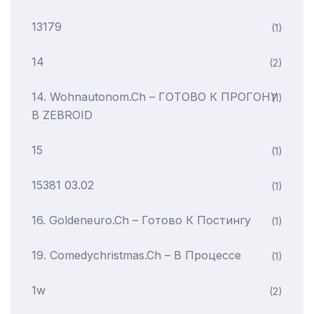
13179
(1)
14
(2)
14. Wohnautonom.ch – ГОТОВО К ПРОГОНУ
(1)
В ZEBROID
15
(1)
15381 03.02
(1)
16. Goldeneuro.ch – Готово К Постингу
(1)
19. Comedychristmas.ch – В Процессе
(1)
1w
(2)