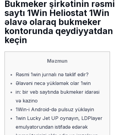
Bukmeker şirkətinin rəsmi
saytı 1Win Heliostat 1Win
əlavə olaraq bukmeker
kontorunda qeydiyyatdan
keçin
Məzmun
Rəsmi 1win jurnalı nə təklif edir?
Əlavəni necə yükləmək olar 1win
in: bir veb saytında bukmeker idarəsi
və kazino
1Win-i Android-də pulsuz yükləyin
1win Lucky Jet UP oynayın, LDPlayer
emulyatorundan istifadə edərək