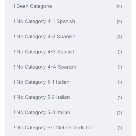
! Geen Categorie
(2)
! No Category 4-1 Spanish
(3)
! No Category 4-2 Spanish
(4)
! No Category 4-3 Spanish
(1)
! No Category 4-4 Spanish
(1)
! No Category 5-1 Italian
(1)
! No Category 5-2 Italian
(1)
! No Category 5-3 Italian
(2)
! No Category 6-1 Netherlands 50
(1)