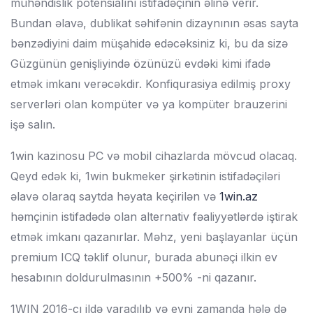
mühəndislik potensialını istifadəçinin əlinə verir.
Bundan əlavə, dublikat səhifənin dizaynının əsas sayta
bənzədiyini daim müşahidə edəcəksiniz ki, bu da sizə
Güzgünün genişliyində özünüzü evdəki kimi ifadə
etmək imkanı verəcəkdir. Konfiqurasiya edilmiş proxy
serverləri olan kompüter və ya kompüter brauzerini
işə salın.
1win kazinosu PC və mobil cihazlarda mövcud olacaq.
Qeyd edək ki, 1win bukmeker şirkətinin istifadəçiləri
əlavə olaraq saytda həyata keçirilən və
1win.az
həmçinin istifadədə olan alternativ fəaliyyətlərdə iştirak
etmək imkanı qazanırlar. Məhz, yeni başlayanlar üçün
premium ICQ təklif olunur, burada abunəçi ilkin ev
hesabının doldurulmasının +500% -ni qazanır.
1WIN 2016-cı ildə yaradılıb və eyni zamanda hələ də